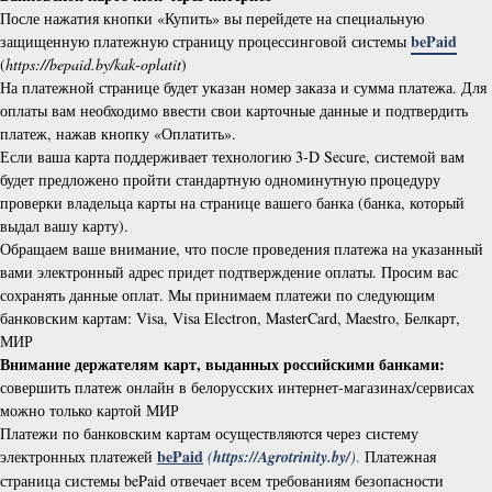
После нажатия кнопки «Купить» вы перейдете на специальную
bePaid
защищенную платежную страницу процессинговой системы
(
https://bepaid.by/kak-oplatit
)
На платежной странице будет указан номер заказа и сумма платежа. Для
оплаты вам необходимо ввести свои карточные данные и подтвердить
платеж, нажав кнопку «Оплатить».
Если ваша карта поддерживает технологию 3-D Secure, системой вам
будет предложено пройти стандартную одноминутную процедуру
проверки владельца карты на странице вашего банка (банка, который
выдал вашу карту).
Обращаем ваше внимание, что после проведения платежа на указанный
вами электронный адрес придет подтверждение оплаты. Просим вас
сохранять данные оплат. Мы принимаем платежи по следующим
банковским картам: Visa, Visa Electron, MasterCard, Maestro, Белкарт,
МИР
Внимание держателям карт, выданных российскими банками:
совершить платеж онлайн в белорусских интернет-магазинах/сервисах
можно только картой МИР
Платежи по банковским картам осуществляются через систему
bePaid
электронных платежей
(
https://Agrotrinity.by/
)
.
Платежная
страница системы bePaid отвечает всем требованиям безопасности