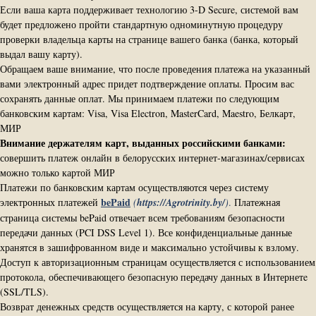
Если ваша карта поддерживает технологию 3-D Secure, системой вам
будет предложено пройти стандартную одноминутную процедуру
проверки владельца карты на странице вашего банка (банка, который
выдал вашу карту).
Обращаем ваше внимание, что после проведения платежа на указанный
вами электронный адрес придет подтверждение оплаты. Просим вас
сохранять данные оплат. Мы принимаем платежи по следующим
банковским картам: Visa, Visa Electron, MasterCard, Maestro, Белкарт,
МИР
Внимание держателям карт, выданных российскими банками:
совершить платеж онлайн в белорусских интернет-магазинах/сервисах
можно только картой МИР
Платежи по банковским картам осуществляются через систему
bePaid
электронных платежей
(
https://Agrotrinity.by/
)
.
Платежная
страница системы bePaid отвечает всем требованиям безопасности
передачи данных (PCI DSS Level 1). Все конфиденциальные данные
хранятся в зашифрованном виде и максимально устойчивы к взлому.
Доступ к авторизационным страницам осуществляется с использованием
протокола, обеспечивающего безопасную передачу данных в Интернетe
(SSL/TLS).
Возврат денежных средств осуществляется на карту, с которой ранее